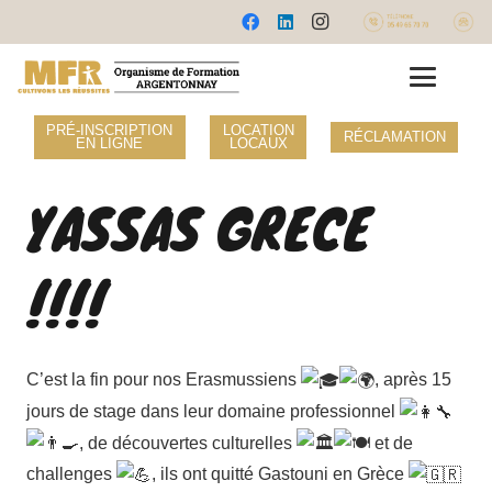
PRÉ-INSCRIPTION
LOCATION
RÉCLAMATION
EN LIGNE
LOCAUX
YASSAS GRECE
!!!!
C’est la fin pour nos Erasmussiens
, après 15
jours de stage dans leur domaine professionnel
, de découvertes culturelles
et de
challenges
, ils ont quitt
é Gastouni en Grèce