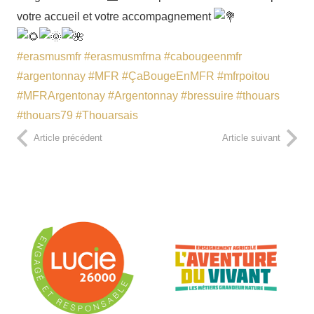
votre accueil et votre accompagnement
#erasmusmfr
#erasmusmfrna
#cabougeenmfr
#argentonnay
#MFR
#ÇaBougeEnMFR
#mfrpoitou
#MFRArgentonay
#Argentonnay
#bressuire
#thouars
#thouars79
#Thouarsais
Article précédent
Article suivant