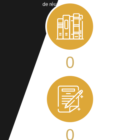
de réussite aux examens
0
poursuite d’études
0