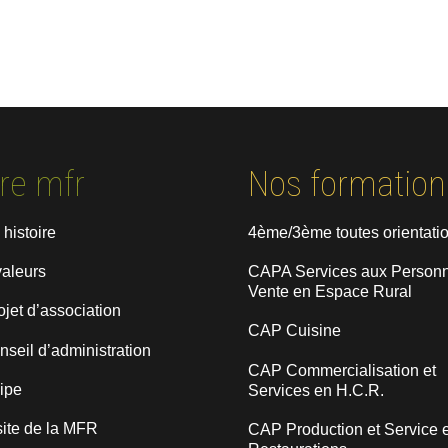
re mfr
Nos formation
 histoire
4ème/3ème toutes orientati
valeurs
CAPA Services aux Personn
Vente en Espace Rural
ojet d’association
CAP Cuisine
nseil d’administration
CAP Commercialisation et
uipe
Services en H.C.R.
site de la MFR
CAP Production et Service 