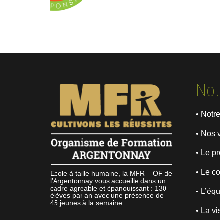
Not
• Notre
• Nos 
• Le pr
• Le co
Ecole à taille humaine, la MFR – OF de
l’Argentonnay vous accueille dans un
cadre agréable et épanouissant : 130
• L’éq
élèves par an avec une présence de
45 jeunes à la semaine
• La vi