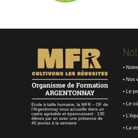
Not
• Notre
• Nos 
• Le pr
• Le co
Ecole à taille humaine, la MFR – OF de
l’Argentonnay vous accueille dans un
cadre agréable et épanouissant : 130
• L’éq
élèves par an avec une présence de
45 jeunes à la semaine
• La vi