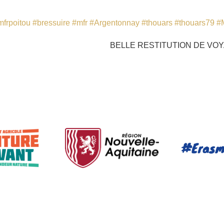
mfrpoitou
#bressuire
#mfr
#Argentonnay
#thouars
#thouars79
#
BELLE RESTITUTION DE VOY