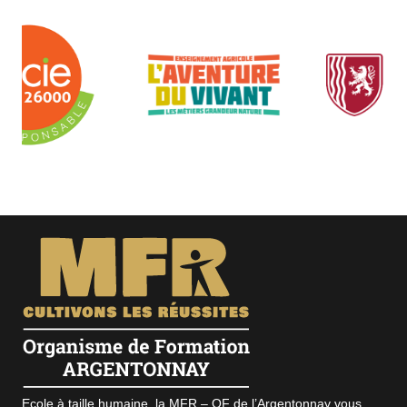
Ecole à taille humaine, la MFR – OF de l’Argentonnay vous