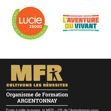
Ecole à taille humaine, la MFR – OF de l’Argentonnay vous